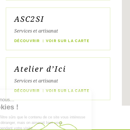
ASC2SI
Services et artisanat
DÉCOUVRIR
VOIR SUR LA CARTE
Atelier d’Ici
Services et artisanat
DÉCOUVRIR
VOIR SUR LA CARTE
Salut c'est nous...
les Cookies !
Atelier Entre Terres
On a attendu d'être sûrs que le contenu de ce site vous intéresse
avant de vous déranger, mais on aimerait bien vous
accompagner pendant votre visite...