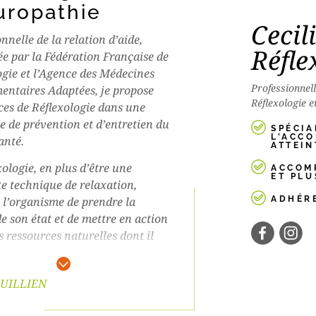
uropathie
Cecil
nnelle de la relation d’aide,
Réfle
ée par la Fédération Française de
ogie et l’Agence des Médecines
Professionnell
ntaires Adaptées, j
e propose
Réflexologie e
ces de Réflexologie dans une
e de
prévention
et d’
entretien du
SPÉCIA
L'ACC
anté.
ATTEIN
ologie, en plus d’être une
ACCOM
ET PLU
te technique de relaxation,
ADHÉR
 l’organisme de prendre la
e son état et de mettre en action
s ressources naturelles dont il
pour retrouver le meilleur
 possible. Elle permet de
 GUILLIEN
 aussi bien les tensions physiques
harge émotionnelle.