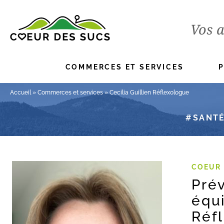
Vos a
COMMERCES ET SERVICES
Accueil
»
Commerces et services
»
Cecilia Guillien Réflexologue
SANTÉ
COEUR 
Pré
équi
Réfl