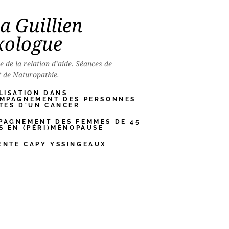
ia Guillien
xologue
e de la relation d’aide. Séances de
t de Naturopathie.
LISATION DANS
OMPAGNEMENT DES PERSONNES
TES D'UN CANCER
PAGNEMENT DES FEMMES DE 45
S EN (PÉRI)MÉNOPAUSE
ENTE CAPY YSSINGEAUX