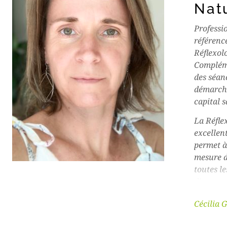
Nat
Professio
référenc
Réflexol
Compléme
des séan
démarch
capital s
La Réflex
excellen
permet à
mesure d
toutes le
dispose 
équilibre
Cécilia
soulager,
que la c