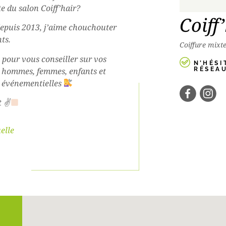
te du salon Coiff’hair?
Coiff
epuis 2013, j’aime chouchouter
ts.
Coiffure mixt
à pour vous conseiller sur vos
N’HÉSI
s hommes, femmes, enfants et
RÉSEAU
s événementielles
t ✌
elle