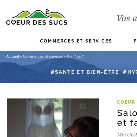
Vos a
COMMERCES ET SERVICES
Accueil
»
Commerces et services
»
Coiff’hair?
SANTÉ ET BIEN-ÊTRE
HY
COEUR 
Sal
et f
Moi c’es