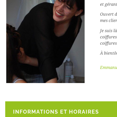
et géran
Ouvert d
mes clien
Je suis l
coiffure
coiffure
À bientô
Emmanu
INFORMATIONS ET HORAIRES