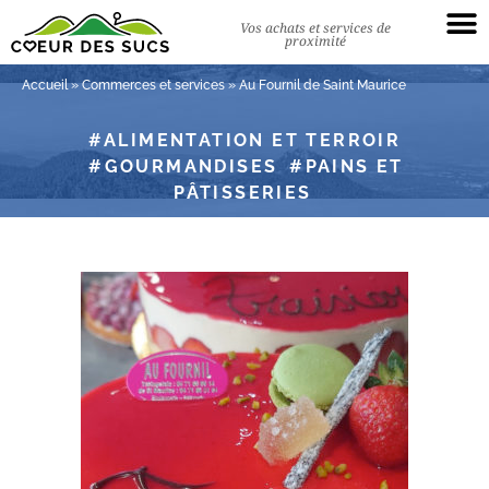
Vos achats et services de
proximité
Accueil
»
Commerces et services
»
Au Fournil de Saint Maurice
ALIMENTATION ET TERROIR
GOURMANDISES
PAINS ET
PÂTISSERIES