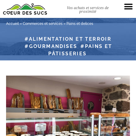
Vos achats et services de
proximité
Accueil
»
Commerces et services
»
Pains et delices
ALIMENTATION ET TERROIR
GOURMANDISES
PAINS ET
PÂTISSERIES