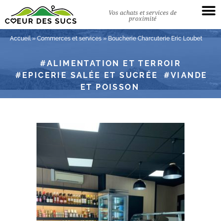
Vos achats et services de
proximité
Accueil
»
Commerces et services
»
Boucherie Charcuterie Eric Loubet
ALIMENTATION ET TERROIR
EPICERIE SALÉE ET SUCRÉE
VIANDE
ET POISSON