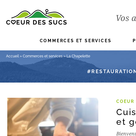
Vos a
COMMERCES ET SERVICES
Accueil
»
Commerces et services
»
La Chapelette
RESTAURATION
COEUR
Cui
et 
Bienvenu