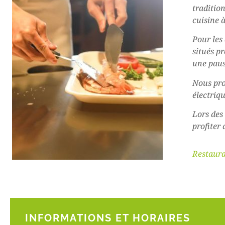
traditio
cuisine à
Pour les
situés pr
une paus
Nous pro
électriqu
Lors des
profiter 
Restaura
INFORMATIONS ET HORAIRES