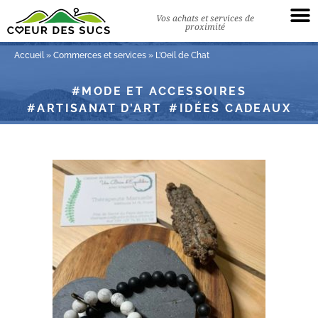
Vos achats et services de
proximité
Accueil
»
Commerces et services
»
L’Oeil de Chat
MODE ET ACCESSOIRES
ARTISANAT D’ART
IDÉES CADEAUX