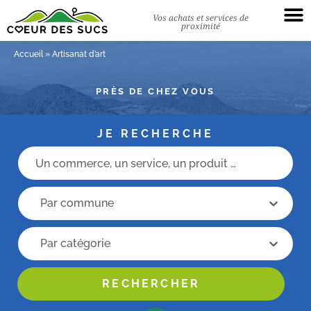
Vos achats et services de
proximité
Accueil
»
Artisanat d’art
PRÈS DE CHEZ VOUS
JE RECHERCHE
Champs recherche
recherche commune
recherche commune
Recherche categorie
Recherche categorie