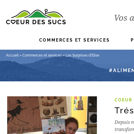
Vos a
COMMERCES ET SERVICES
Accueil
»
Commerces et services
»
Les Surprises d’Elise
ALIME
COEUR 
Tré
Depuis m
transfor