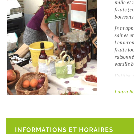
mille et
fruits (c
boissons 
Je m’app
saines e
l’enviro
fruits l
raisonné
vanille b
J’utilis
faisaien
cuisson e
Laura Bo
le taux 
INFORMATIONS ET HORAIRES