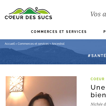
Vos a
COMMERCES ET SERVICES
Accueil
»
Commerces et services
»
Ancestral
SANTÉ
COEUR 
Une
bie
Nichée d