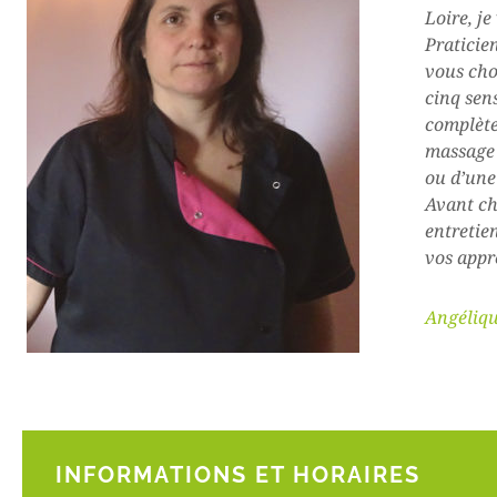
Loire, je
Praticie
vous cho
cinq sens
complète
massage 
ou d’une
Avant ch
entretie
vos appr
Angéliq
INFORMATIONS ET HORAIRES