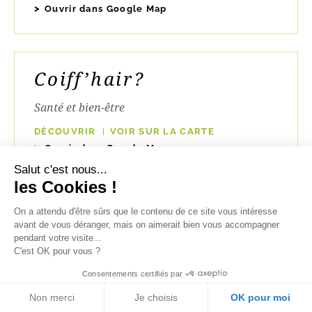
Ouvrir dans Google Map
Coiff’hair?
Santé et bien-être
DÉCOUVRIR
VOIR SUR LA CARTE
Ouvrir dans Google Map
Salut c'est nous...
les Cookies !
Coiff’House
On a attendu d'être sûrs que le contenu de ce site vous intéresse
avant de vous déranger, mais on aimerait bien vous accompagner
pendant votre visite...
Services et artisanat
C'est OK pour vous ?
DÉCOUVRIR
VOIR SUR LA CARTE
Consentements certifiés par
Ouvrir dans Google Map
Non merci
Je choisis
OK pour moi