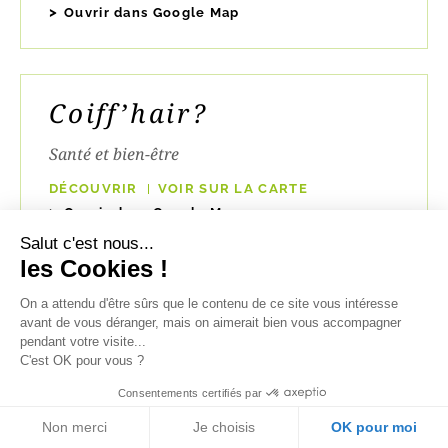
Ouvrir dans Google Map
Coiff’hair?
Santé et bien-être
DÉCOUVRIR
VOIR SUR LA CARTE
Ouvrir dans Google Map
Salut c'est nous...
les Cookies !
Coiff’House
On a attendu d'être sûrs que le contenu de ce site vous intéresse
avant de vous déranger, mais on aimerait bien vous accompagner
pendant votre visite...
Services et artisanat
C'est OK pour vous ?
DÉCOUVRIR
VOIR SUR LA CARTE
Consentements certifiés par
Ouvrir dans Google Map
Non merci
Je choisis
OK pour moi