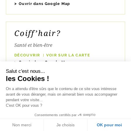
Ouvrir dans Google Map
Coiff’hair?
Santé et bien-être
DÉCOUVRIR
VOIR SUR LA CARTE
Ouvrir dans Google Map
Salut c'est nous...
les Cookies !
Coiff’House
On a attendu d'être sûrs que le contenu de ce site vous intéresse
avant de vous déranger, mais on aimerait bien vous accompagner
pendant votre visite...
Services et artisanat
C'est OK pour vous ?
DÉCOUVRIR
VOIR SUR LA CARTE
Consentements certifiés par
Ouvrir dans Google Map
Non merci
Je choisis
OK pour moi