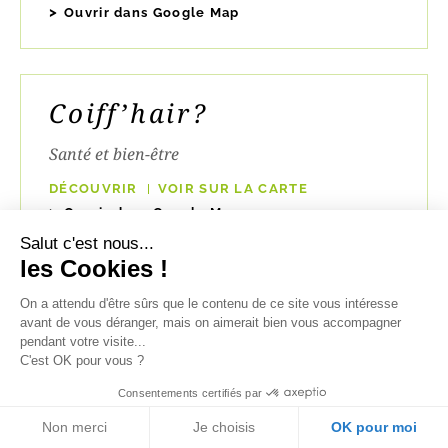
Ouvrir dans Google Map
Coiff’hair?
Santé et bien-être
DÉCOUVRIR
VOIR SUR LA CARTE
Ouvrir dans Google Map
Salut c'est nous...
les Cookies !
Coiff’House
On a attendu d'être sûrs que le contenu de ce site vous intéresse
avant de vous déranger, mais on aimerait bien vous accompagner
pendant votre visite...
Services et artisanat
C'est OK pour vous ?
DÉCOUVRIR
VOIR SUR LA CARTE
Consentements certifiés par
Ouvrir dans Google Map
Non merci
Je choisis
OK pour moi