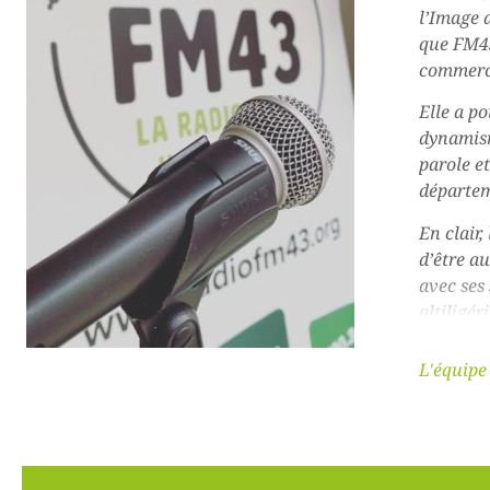
l’Image 
que FM43
commerci
Elle a po
dynamism
parole e
départem
En clair,
d’être au
avec ses 
altiligé
du dépar
fait une
L'équip
Loire.
Nous so
communic
pour bien