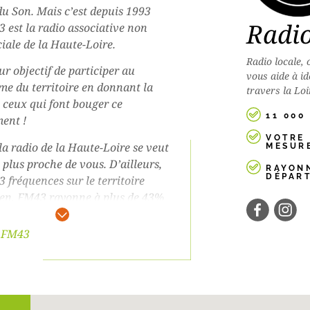
du Son. Mais c’est depuis 1993
Radi
 est la radio associative non
ale de la Haute-Loire.
Radio locale, 
ur objectif de participer au
vous aide à id
e du territoire en donnant la
travers la Loi
t ceux qui font bouger ce
11 000
ent !
VOTRE 
 la radio de la Haute-Loire se veut
MESUR
 plus proche de vous. D’ailleurs,
RAYON
DÉPAR
3 fréquences sur le territoire
rien, FM43 rayonne à plus de 43%
tement. Avec le temps, FM43 se
 place sur l’ensemble de la Haute-
e FM43
mmes convaincus qu’une
ation pertinente est importante
 se positionner sur le territoire.