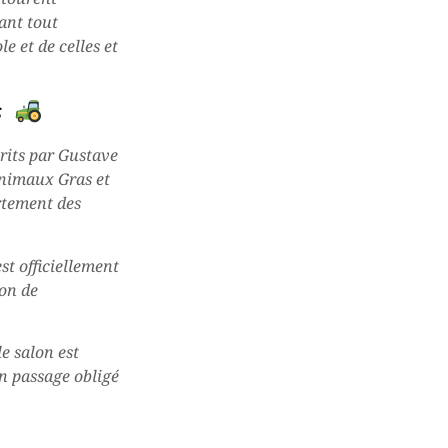
ant tout
le et de celles et
s
rits par Gustave
nimaux Gras et
rtement des
st officiellement
lon de
e salon est
n passage obligé