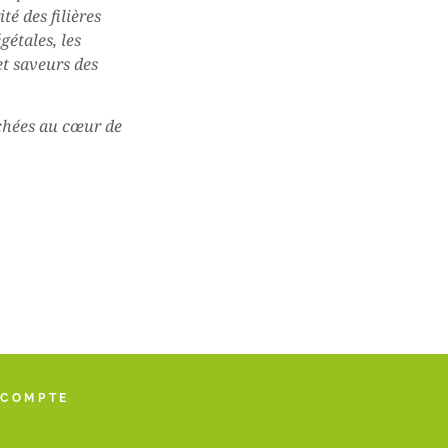
té des filières
égétales, les
et saveurs des
ichées au cœur de
 COMPTE