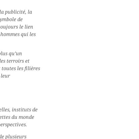
a publicité, la
Symbole de
toujours le lien
es hommes qui les
plus qu’un
es terroirs et
toutes les filières
 leur
les, instituts de
cettes du monde
perspectives.
de plusieurs