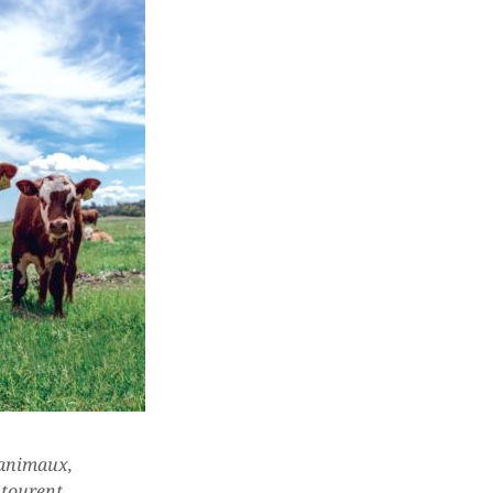
d’animaux,
ntourent