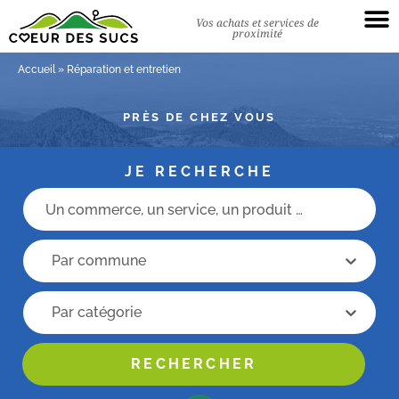
Vos achats et services de
proximité
Accueil
»
Réparation et entretien
PRÈS DE CHEZ VOUS
JE RECHERCHE
Champs recherche
recherche commune
recherche commune
Recherche categorie
Recherche categorie