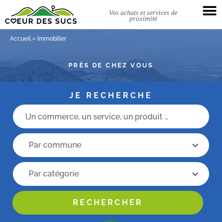
Vos achats et services de
proximité
Accueil
»
Immobilier
PRÈS DE CHEZ VOUS
JE RECHERCHE
Champs recherche
recherche commune
recherche commune
Recherche categorie
Recherche categorie