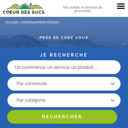
Vos achats et services de
proximité
Accueil
»
Divertissement et loisirs
PRÈS DE CHEZ VOUS
JE RECHERCHE
Champs recherche
recherche commune
recherche commune
Recherche categorie
Recherche categorie